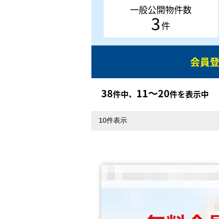
一般公開物件数
3
件
会員
38
11〜20
件中、
件を表示中