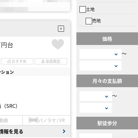
土地
売地
価格
6万円台
〜
おすすめ
会員限定
ンション
月々の支払額
〜
（SRC）
動画
パノラマ / VR
駅徒歩分
情報を見る