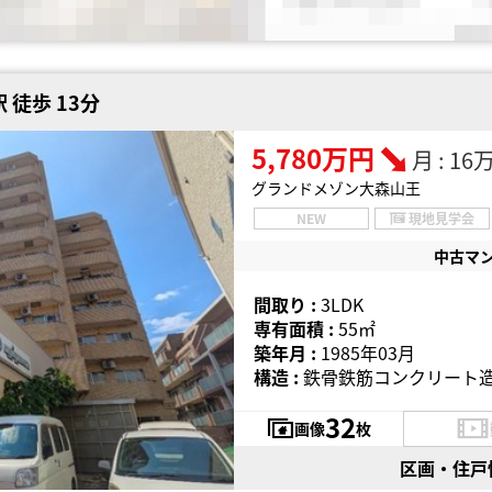
 徒歩 13分
5,780万円
月 : 1
グランドメゾン大森山王
NEW
現地見学会
中古マ
間取り :
3LDK
専有面積 :
55㎡
築年月 :
1985年03月
構造 :
鉄骨鉄筋コンクリート造
32
画像
枚
区画・住戸