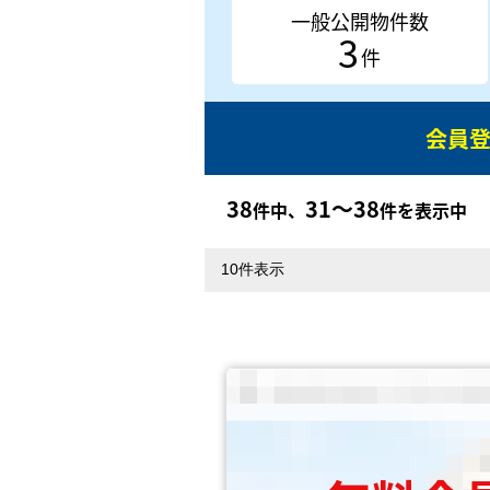
一般公開物件数
3
件
会員
38
31〜38
件中、
件を表示中