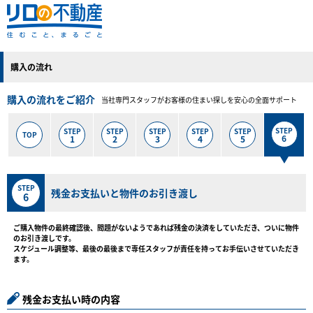
購入の流れ
購入の流れをご紹介
当社専門スタッフがお客様の住まい探しを安心の全面サポート
STEP
STEP
STEP
STEP
STEP
STEP
TOP
6
1
2
3
4
5
STEP
残金お支払いと物件のお引き渡し
6
ご購入物件の最終確認後、問題がないようであれば残金の決済をしていただき、ついに物件
のお引き渡しです。
スケジュール調整等、最後の最後まで専任スタッフが責任を持ってお手伝いさせていただき
ます。
残金お支払い時の内容