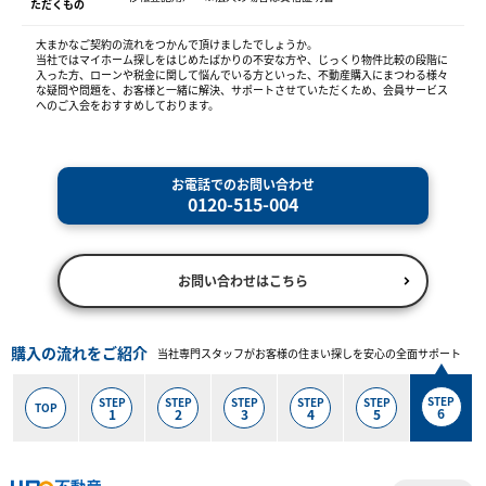
ただくもの
大まかなご契約の流れをつかんで頂けましたでしょうか。
当社ではマイホーム探しをはじめたばかりの不安な方や、じっくり物件比較の段階に
入った方、ローンや税金に関して悩んでいる方といった、不動産購入にまつわる様々
な疑問や問題を、お客様と一緒に解決、サポートさせていただくため、会員サービス
へのご入会をおすすめしております。
お電話でのお問い合わせ
0120-515-004
お問い合わせはこちら
購入の流れをご紹介
当社専門スタッフがお客様の住まい探しを安心の全面サポート
STEP
STEP
STEP
STEP
STEP
STEP
TOP
6
1
2
3
4
5