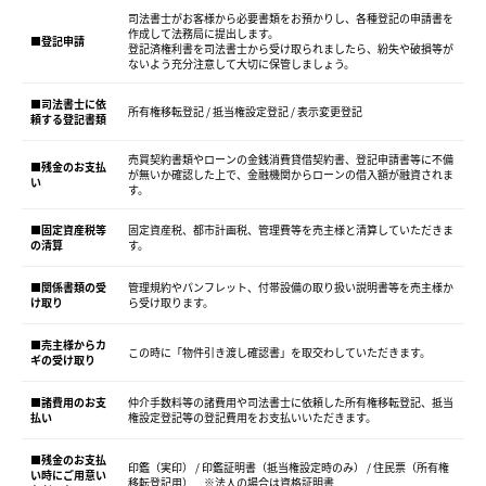
司法書士がお客様から必要書類をお預かりし、各種登記の申請書を
作成して法務局に提出します。
■登記申請
登記済権利書を司法書士から受け取られましたら、紛失や破損等が
ないよう充分注意して大切に保管しましょう。
■司法書士に依
所有権移転登記 / 抵当権設定登記 / 表示変更登記
頼する登記書類
売買契約書類やローンの金銭消費貸借契約書、登記申請書等に不備
■残金のお支払
が無いか確認した上で、金融機関からローンの借入額が融資されま
い
す。
■固定資産税等
固定資産税、都市計画税、管理費等を売主様と清算していただきま
の清算
す。
■関係書類の受
管理規約やパンフレット、付帯設備の取り扱い説明書等を売主様か
け取り
ら受け取ります。
■売主様からカ
この時に「物件引き渡し確認書」を取交わしていただきます。
ギの受け取り
■諸費用のお支
仲介手数料等の諸費用や司法書士に依頼した所有権移転登記、抵当
払い
権設定登記等の登記費用をお支払いいただきます。
■残金のお支払
印鑑（実印） / 印鑑証明書（抵当権設定時のみ） / 住民票（所有権
い時にご用意い
移転登記用） ※法人の場合は資格証明書