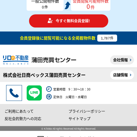
一般公開物件数
会員閲覧可能物件数
0
件
0
件
今すぐ無料会員登録!
会員登録後に閲覧可能になる
全掲載物件数
1,787
件
会社情報
株式会社日商ベックス蒲田売買センター
店舗情報
営業時間 9：30～18：30
定休日 火曜日・水曜日
ご利用にあたって
プライバシーポリシー
反社会的勢力への対応
サイトマップ
© K.Tokio All rights Reserved All Rights Reserved.