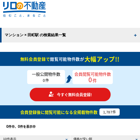
マンション × 田町駅 の検索結果一覧
大幅アップ!!
無料会員登録で
閲覧可能物件数が
一般公開物件数
会員閲覧可能物件数
0
件
0
件
今すぐ無料会員登録!
会員登録後に閲覧可能になる
全掲載物件数
1,787
件
0
0
件中、
件を表示中