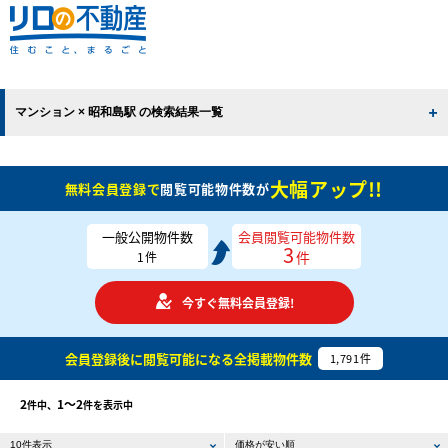
マンション × 昭和島駅 の検索結果一覧
大幅アップ!!
無料会員登録で
閲覧可能物件数が
一般公開物件数
会員閲覧可能物件数
3
件
1
件
今すぐ無料会員登録!
会員登録後に閲覧可能になる
全掲載物件数
1,791
件
2
1〜2
件中、
件を表示中