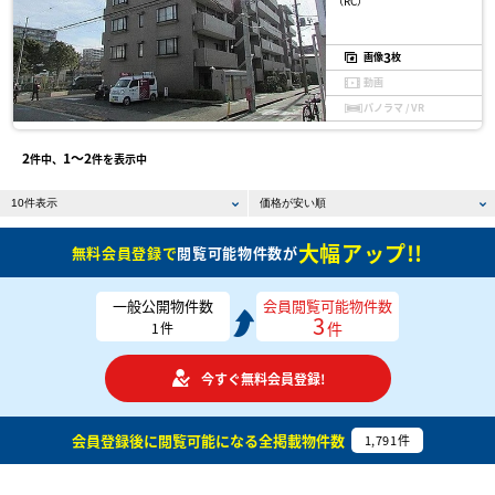
（RC）
3
画像
枚
動画
パノラマ / VR
2
1〜2
件中、
件を表示中
大幅アップ!!
無料会員登録で
閲覧可能物件数が
一般公開物件数
会員閲覧可能物件数
3
件
1
件
今すぐ無料会員登録!
会員登録後に閲覧可能になる
全掲載物件数
1,791
件