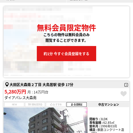
無料会員限定物件
こちらの物件は無料会員のみ
閲覧することができます。
約1分 今すぐ会員登録をする
大田区大森南２丁目 大鳥居駅 徒歩 17分
5,280万円
月 : 14万円台
ダイアパレス大森南
中古マンション
NEW
現地見学会
おすすめ
会員限定
間取り :
3LDK
専有面積 :
62.85㎡
築年月 :
1996年03月
構造 :
鉄筋コンクリート造