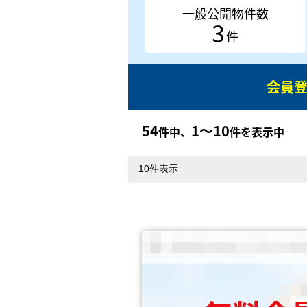
一般公開物件数
3
件
会員
54
1〜10
件中、
件を表示中