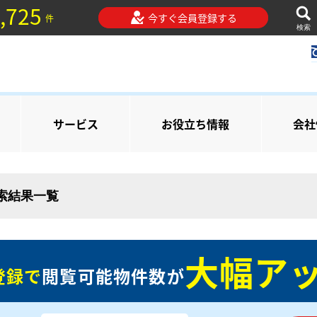
,725
今すぐ会員登録する
件
検索
サービス
お役立ち情報
会社
検索結果一覧
大幅アッ
登録で
閲覧可能物件数が