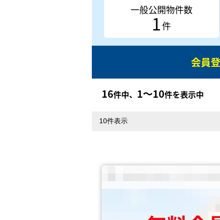
一般公開物件数
1
件
会員
16
1〜10
件中、
件を表示中