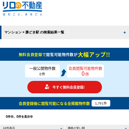
マンション × 勝どき駅 の検索結果一覧
大幅アップ!!
無料会員登録で
閲覧可能物件数が
一般公開物件数
会員閲覧可能物件数
0
件
0
件
今すぐ無料会員登録!
会員登録後に閲覧可能になる
全掲載物件数
1,791
件
0
0
件中、
件を表示中