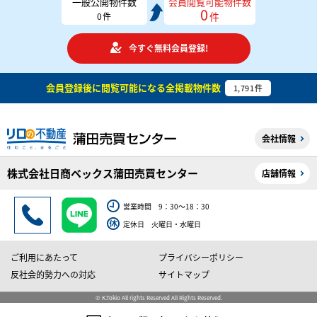
一般公開物件数
会員閲覧可能物件数
0
件
0
件
今すぐ無料会員登録!
会員登録後に閲覧可能になる
全掲載物件数
1,791
件
会社情報
株式会社日商ベックス蒲田売買センター
店舗情報
営業時間 9：30～18：30
定休日 火曜日・水曜日
ご利用にあたって
プライバシーポリシー
反社会的勢力への対応
サイトマップ
© K.Tokio All rights Reserved All Rights Reserved.