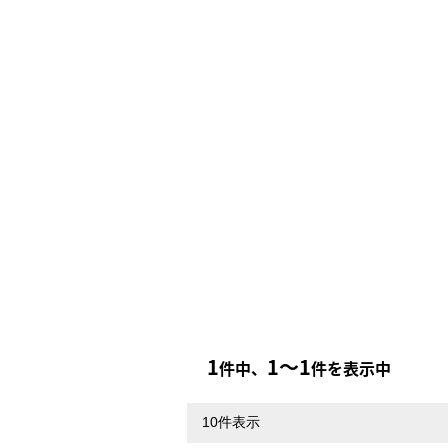
1
1〜1
件中、
件を表示中