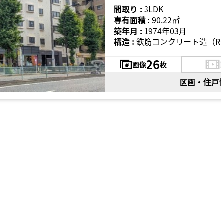
間取り :
3LDK
専有面積 :
90.22㎡
築年月 :
1974年03月
構造 :
鉄筋コンクリート造（R
26
画像
枚
区画・住戸