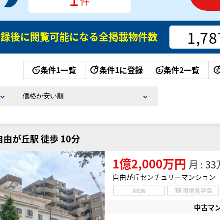
件
1,78
登録後に閲覧可能になる
全掲載物件数
条件1一覧
条件1に登録
条件2一覧
由が丘駅 徒歩 10分
1億2,000万円
月 : 
自由が丘センチュリーマンション
NEW
現地見学会
中古マ