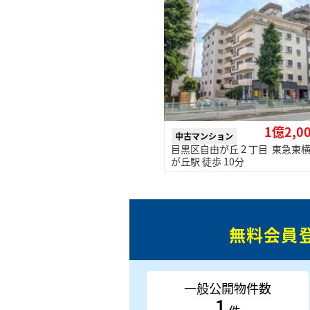
1億2,0
中古マンション
目黒区自由が丘２丁目 東急東横
が丘駅 徒歩 10分
無料会員
一般公開物件数
1