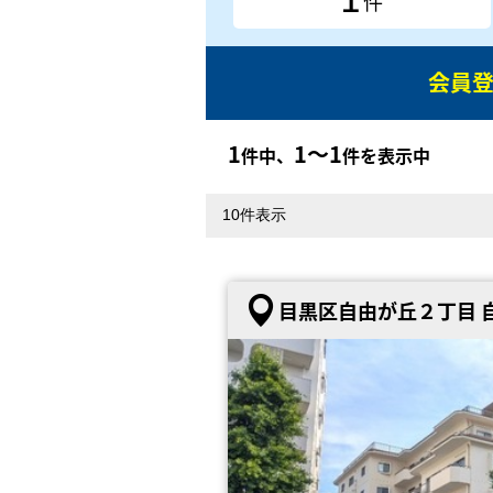
件
会員
1
1〜1
件中、
件を表示中
目黒区自由が丘２丁目 自