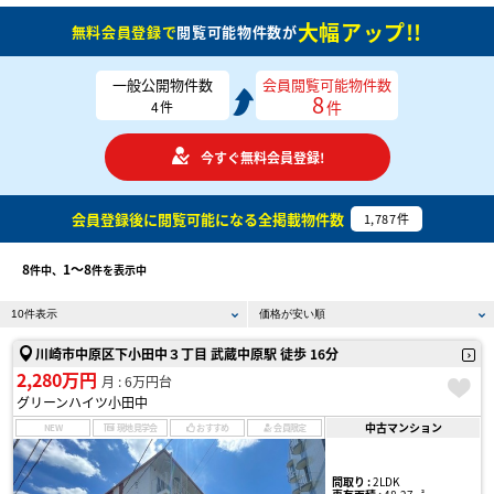
大幅アップ!!
無料会員登録で
閲覧可能物件数が
一般公開物件数
会員閲覧可能物件数
8
件
4
件
今すぐ無料会員登録!
会員登録後に閲覧可能になる
全掲載物件数
1,787
件
8
1〜8
件中、
件を表示中
川崎市中原区下小田中３丁目 武蔵中原駅 徒歩 16分
2,280万円
月 : 6万円台
グリーンハイツ小田中
中古マンション
NEW
現地見学会
おすすめ
会員限定
間取り :
2LDK