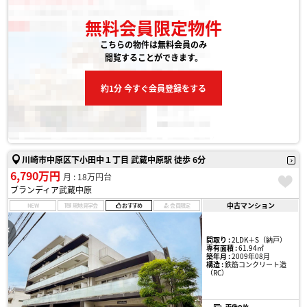
無料会員限定物件
こちらの物件は無料会員のみ
閲覧することができます。
約1分 今すぐ会員登録をする
川崎市中原区下小田中１丁目 武蔵中原駅 徒歩 6分
6,790万円
月 : 18万円台
ブランディア武蔵中原
中古マンション
NEW
現地見学会
おすすめ
会員限定
間取り :
2LDK＋S（納戸）
専有面積 :
61.94㎡
築年月 :
2009年08月
構造 :
鉄筋コンクリート造
（RC）