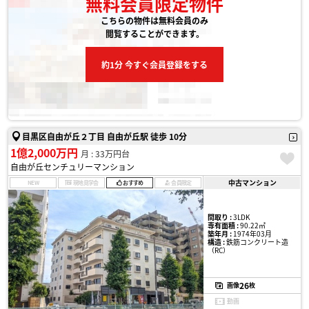
無料会員限定物件
こちらの物件は無料会員のみ
閲覧することができます。
約1分 今すぐ会員登録をする
目黒区自由が丘２丁目 自由が丘駅 徒歩 10分
1億2,000万円
月 : 33万円台
自由が丘センチュリーマンション
中古マンション
NEW
現地見学会
おすすめ
会員限定
間取り :
3LDK
専有面積 :
90.22㎡
築年月 :
1974年03月
構造 :
鉄筋コンクリート造
（RC）
26
画像
枚
動画