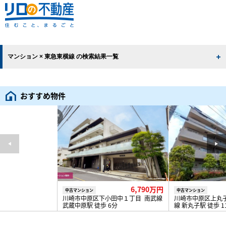
マンション × 東急東横線 の検索結果一覧
おすすめ物件
6,790万円
中古マンション
中古マンション
川崎市中原区下小田中１丁目 南武線
川崎市中原区上丸
武蔵中原駅 徒歩 6分
線 新丸子駅 徒歩 1