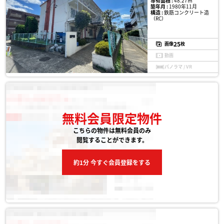
専有面積 :
48.27㎡
築年月 :
1980年11月
構造 :
鉄筋コンクリート造
（RC）
25
画像
枚
動画
パノラマ / VR
無料会員限定物件
こちらの物件は無料会員のみ
閲覧することができます。
約1分 今すぐ会員登録をする