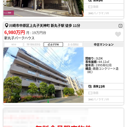
9
画像
枚
動画
パノラマ / VR
川崎市中原区上丸子天神町 新丸子駅 徒歩 11分
6,980万円
月 : 19万円台
新丸子パークハウス
中古マンション
NEW
現地見学会
おすすめ
会員限定
間取り :
3LDK
専有面積 :
64.12㎡
築年月 :
1995年02月
構造 :
鉄筋コンクリート造
（RC）
15
画像
枚
動画
パノラマ / VR