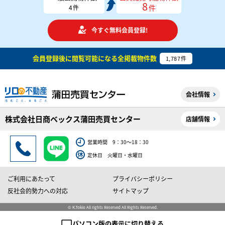
8
件
4
件
今すぐ無料会員登録!
会員登録後に閲覧可能になる
全掲載物件数
1,787
件
会社情報
株式会社日商ベックス蒲田売買センター
店舗情報
営業時間 9：30～18：30
定休日 火曜日・水曜日
ご利用にあたって
プライバシーポリシー
反社会的勢力への対応
サイトマップ
© K.Tokio All rights Reserved All Rights Reserved.
パソコン版の表示に切り替える