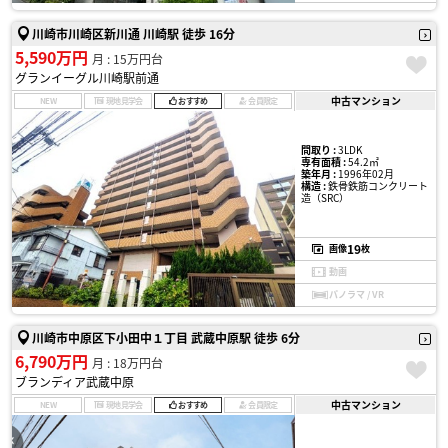
川崎市川崎区新川通 川崎駅 徒歩 16分
5,590万円
月 : 15万円台
グランイーグル川崎駅前通
中古マンション
NEW
現地見学会
おすすめ
会員限定
間取り :
3LDK
専有面積 :
54.2㎡
築年月 :
1996年02月
構造 :
鉄骨鉄筋コンクリート
造（SRC）
19
画像
枚
動画
パノラマ / VR
川崎市中原区下小田中１丁目 武蔵中原駅 徒歩 6分
6,790万円
月 : 18万円台
ブランディア武蔵中原
中古マンション
NEW
現地見学会
おすすめ
会員限定