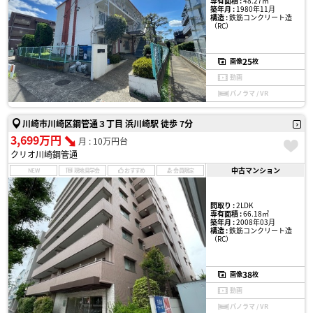
専有面積 :
48.27㎡
築年月 :
1980年11月
構造 :
鉄筋コンクリート造
（RC）
25
画像
枚
動画
パノラマ / VR
川崎市川崎区鋼管通３丁目 浜川崎駅 徒歩 7分
3,699万円
月 : 10万円台
クリオ川崎鋼管通
中古マンション
NEW
現地見学会
おすすめ
会員限定
間取り :
2LDK
専有面積 :
66.18㎡
築年月 :
2008年03月
構造 :
鉄筋コンクリート造
（RC）
38
画像
枚
動画
パノラマ / VR