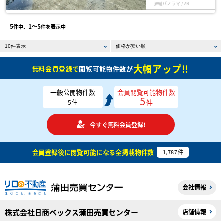
パノラマ / VR
5
1〜5
件中、
件を表示中
大幅アップ!!
無料会員登録で
閲覧可能物件数が
一般公開物件数
会員閲覧可能物件数
5
件
5
件
今すぐ無料会員登録!
会員登録後に閲覧可能になる
全掲載物件数
1,787
件
会社情報
株式会社日商ベックス蒲田売買センター
店舗情報