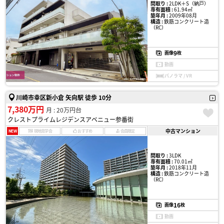
間取り :
2LDK＋S（納戸）
専有面積 :
61.94㎡
築年月 :
2009年08月
構造 :
鉄筋コンクリート造
（RC）
9
画像
枚
動画
パノラマ / VR
川崎市幸区新小倉 矢向駅 徒歩 10分
7,380万円
月 : 20万円台
クレストプライムレジデンスアベニュー参番街
中古マンション
NEW
現地見学会
おすすめ
会員限定
間取り :
3LDK
専有面積 :
70.01㎡
築年月 :
2018年11月
構造 :
鉄筋コンクリート造
（RC）
16
画像
枚
動画