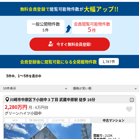
大幅アップ!!
無料会員登録で
閲覧可能物件数が
一般公開物件数
会員閲覧可能物件数
5
件
5
件
今すぐ無料会員登録!
会員登録後に閲覧可能になる
全掲載物件数
1,787
件
5
1〜5
件中、
件を表示中
川崎市中原区下小田中３丁目 武蔵中原駅 徒歩 16分
2,280万円
月 : 6万円台
グリーンハイツ小田中
中古マンション
NEW
現地見学会
おすすめ
会員限定
間取り :
2LDK