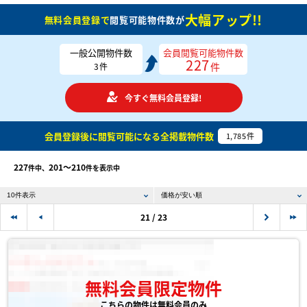
大幅アップ!!
無料会員登録で
閲覧可能物件数が
一般公開物件数
会員閲覧可能物件数
227
件
3
件
今すぐ無料会員登録!
会員登録後に閲覧可能になる
全掲載物件数
1,785
件
227
201〜210
件中、
件を表示中
21 / 23
無料会員限定物件
こちらの物件は無料会員のみ