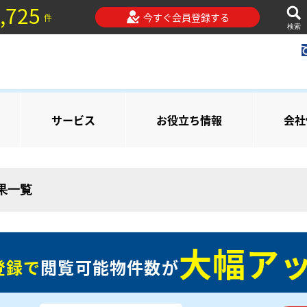
,725
今すぐ会員登録する
件
検索
サービス
お役立ち情報
会社
結果一覧
大幅アッ
登録で
閲覧可能物件数が