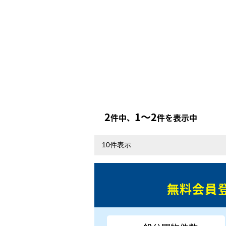
2
1〜2
件中、
件を表示中
無料会員