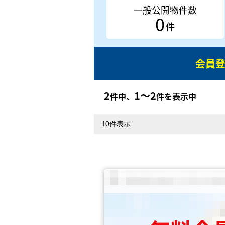
一般公開物件数
0
件
会員
2
1〜2
件中、
件を表示中