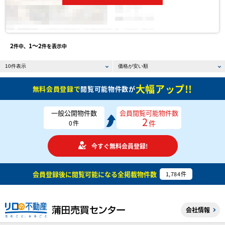
2
1〜2
件中、
件を表示中
大幅アップ!!
無料会員登録で
閲覧可能物件数が
一般公開物件数
会員閲覧可能物件数
2
件
0
件
今すぐ無料会員登録!
会員登録後に閲覧可能になる
全掲載物件数
1,784
件
会社情報