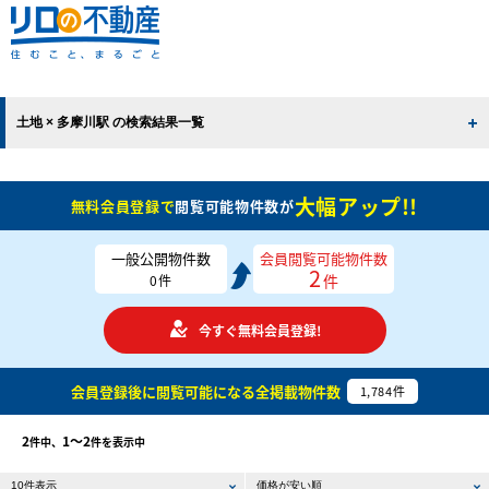
土地 × 多摩川駅 の検索結果一覧
大幅アップ!!
無料会員登録で
閲覧可能物件数が
一般公開物件数
会員閲覧可能物件数
2
件
0
件
今すぐ無料会員登録!
会員登録後に閲覧可能になる
全掲載物件数
1,784
件
2
1〜2
件中、
件を表示中