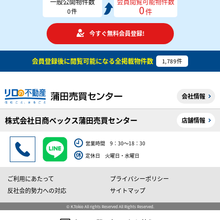
一般公開物件数
会員閲覧可能物件数
0
件
0
件
今すぐ無料会員登録!
会員登録後に閲覧可能になる
全掲載物件数
1,789
件
会社情報
株式会社日商ベックス蒲田売買センター
店舗情報
営業時間 9：30～18：30
定休日 火曜日・水曜日
ご利用にあたって
プライバシーポリシー
反社会的勢力への対応
サイトマップ
© K.Tokio All rights Reserved All Rights Reserved.