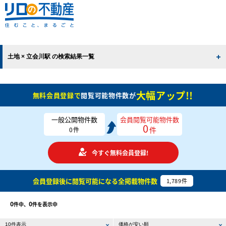
土地 × 立会川駅 の検索結果一覧
大幅アップ!!
無料会員登録で
閲覧可能物件数が
一般公開物件数
会員閲覧可能物件数
0
件
0
件
今すぐ無料会員登録!
会員登録後に閲覧可能になる
全掲載物件数
1,789
件
0
0
件中、
件を表示中