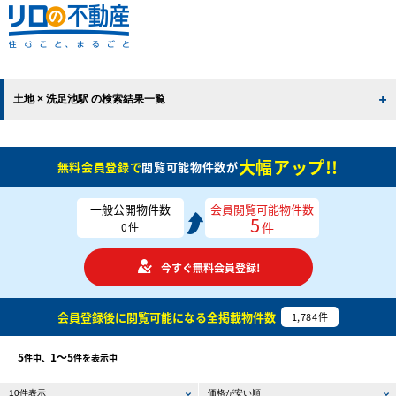
土地 × 洗足池駅 の検索結果一覧
大幅アップ!!
無料会員登録で
閲覧可能物件数が
一般公開物件数
会員閲覧可能物件数
5
件
0
件
今すぐ無料会員登録!
会員登録後に閲覧可能になる
全掲載物件数
1,784
件
5
1〜5
件中、
件を表示中