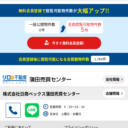
大幅アップ!!
無料会員登録で
閲覧可能物件数が
一般公開物件数
会員閲覧可能物件数
5
件
0
件
今すぐ無料会員登録!
会員登録後に閲覧可能になる
全掲載物件数
1,784
件
会社情報
株式会社日商ベックス蒲田売買センター
店舗情報
営業時間 9：30～18：30
定休日 火曜日・水曜日
ご利用にあたって
プライバシーポリシー