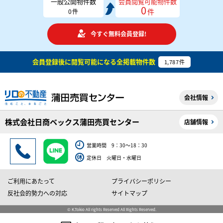
一般公開物件数
会員閲覧可能物件数
0
件
0
件
今すぐ無料会員登録!
会員登録後に閲覧可能になる
全掲載物件数
1,787
件
会社情報
株式会社日商ベックス蒲田売買センター
店舗情報
営業時間 9：30～18：30
定休日 火曜日・水曜日
ご利用にあたって
プライバシーポリシー
反社会的勢力への対応
サイトマップ
© K.Tokio All rights Reserved All Rights Reserved.