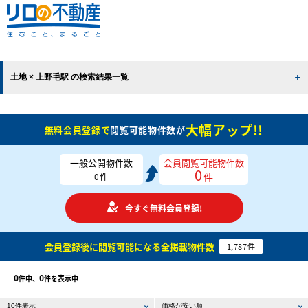
土地 × 上野毛駅 の検索結果一覧
大幅アップ!!
無料会員登録で
閲覧可能物件数が
一般公開物件数
会員閲覧可能物件数
0
件
0
件
今すぐ無料会員登録!
会員登録後に閲覧可能になる
全掲載物件数
1,787
件
0
0
件中、
件を表示中