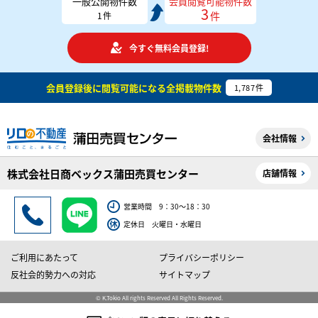
一般公開物件数
会員閲覧可能物件数
3
件
1
件
今すぐ無料会員登録!
会員登録後に閲覧可能になる
全掲載物件数
1,787
件
会社情報
株式会社日商ベックス蒲田売買センター
店舗情報
営業時間 9：30～18：30
定休日 火曜日・水曜日
ご利用にあたって
プライバシーポリシー
反社会的勢力への対応
サイトマップ
© K.Tokio All rights Reserved All Rights Reserved.