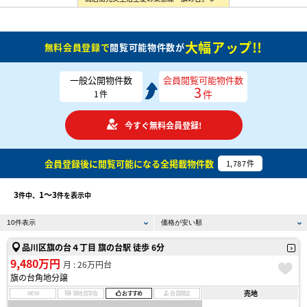
大幅アップ!!
無料会員登録で
閲覧可能物件数が
一般公開物件数
会員閲覧可能物件数
3
件
1
件
今すぐ無料会員登録!
会員登録後に閲覧可能になる
全掲載物件数
1,787
件
3
1〜3
件中、
件を表示中
品川区旗の台４丁目 旗の台駅 徒歩 6分
9,480万円
月 : 26万円台
旗の台角地分譲
売地
NEW
現地見学会
おすすめ
会員限定