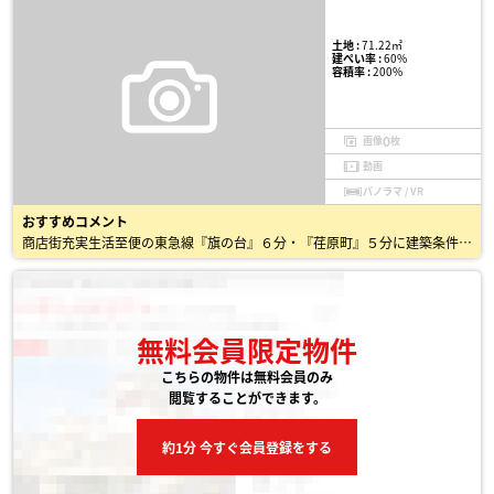
土地 :
71.22㎡
建ぺい率 :
60%
容積率 :
200%
0
画像
枚
動画
パノラマ / VR
おすすめコメント
商店街充実生活至便の東急線『旗の台』６分・『荏原町』５分に建築条件なしの宅地分譲です。開放感あふれる角地につき陽当り・通風良好、お好きなプランで注文住宅をどうぞ
無料会員限定物件
こちらの物件は無料会員のみ
閲覧することができます。
約1分 今すぐ会員登録をする