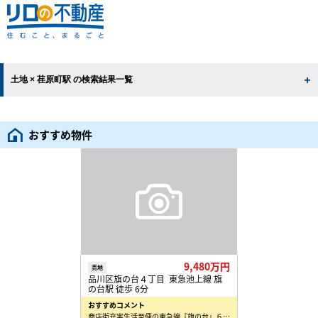
土地 × 荏原町駅 の検索結果一覧
おすすめ物件
9,480万円
売地
品川区旗の台４丁目 東急池上線 旗
の台駅 徒歩 6分
おすすめコメント
商店街充実生活至便の東急線『旗の台』６分・『荏原町』５分に建築条件なしの宅地分譲です。開放感あふれ…