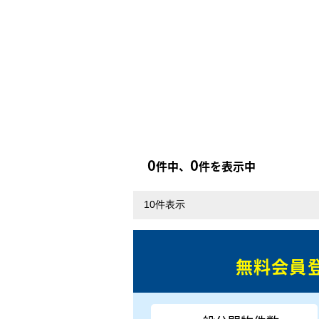
0
0
件中、
件を表示中
無料会員