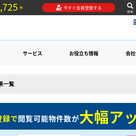
,725
今すぐ会員登録する
件
検索
サービス
お役立ち情報
会社
結果一覧
大幅アッ
登録で
閲覧可能物件数が