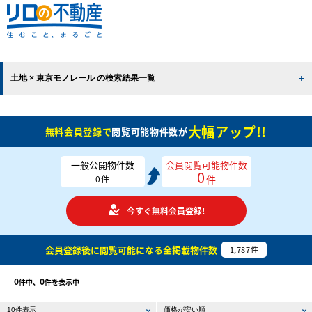
土地 × 東京モノレール の検索結果一覧
大幅アップ!!
無料会員登録で
閲覧可能物件数が
一般公開物件数
会員閲覧可能物件数
0
件
0
件
今すぐ無料会員登録!
会員登録後に閲覧可能になる
全掲載物件数
1,787
件
0
0
件中、
件を表示中