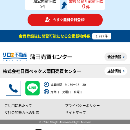
一般公開物件数
会員閲覧可能物件数
0
件
0
件
今すぐ無料会員登録!
会員登録後に閲覧可能になる
全掲載物件数
1,787
件
会社情報
株式会社日商ベックス蒲田売買センター
店舗情報
営業時間 9：30～18：30
定休日 火曜日・水曜日
ご利用にあたって
プライバシーポリシー
反社会的勢力への対応
サイトマップ
© K.Tokio All rights Reserved All Rights Reserved.