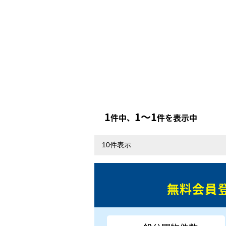
1
1〜1
件中、
件を表示中
無料会員