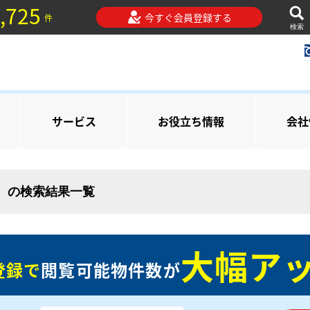
,725
今すぐ会員登録する
件
検索
サービス
お役立ち情報
会社
） の検索結果一覧
大幅アッ
登録で
閲覧可能物件数が