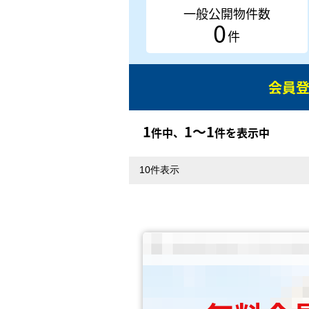
一般公開物件数
0
件
会員
1
1〜1
件中、
件を表示中