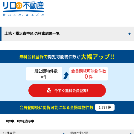
土地 × 横浜市中区 の検索結果一覧
大幅アップ!!
無料会員登録で
閲覧可能物件数が
一般公開物件数
会員閲覧可能物件数
0
件
0
件
今すぐ無料会員登録!
会員登録後に閲覧可能になる
全掲載物件数
1,787
件
0
0
件中、
件を表示中