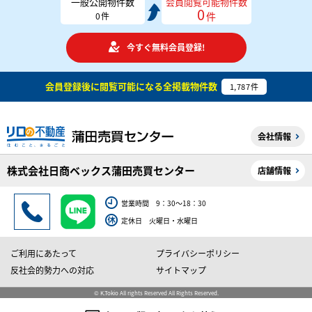
一般公開物件数
会員閲覧可能物件数
0
件
0
件
今すぐ無料会員登録!
会員登録後に閲覧可能になる
全掲載物件数
1,787
件
会社情報
株式会社日商ベックス蒲田売買センター
店舗情報
営業時間 9：30～18：30
定休日 火曜日・水曜日
ご利用にあたって
プライバシーポリシー
反社会的勢力への対応
サイトマップ
© K.Tokio All rights Reserved All Rights Reserved.