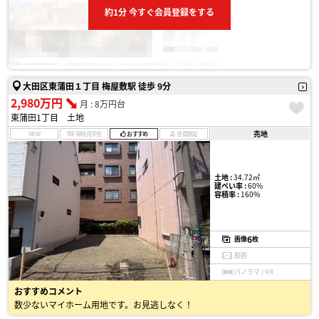
約1分 今すぐ会員登録をする
大田区東蒲田１丁目 梅屋敷駅 徒歩 9分
2,980万円
月 : 8万円台
東蒲田1丁目 土地
売地
NEW
現地見学会
おすすめ
会員限定
土地 :
34.72㎡
建ぺい率 :
60%
容積率 :
160%
6
画像
枚
動画
パノラマ / VR
おすすめコメント
数少ないマイホーム用地です。お見逃しなく！