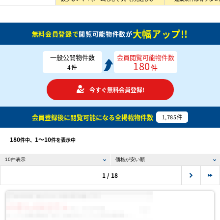
大幅アップ!!
無料会員登録で
閲覧可能物件数が
一般公開物件数
会員閲覧可能物件数
180
件
4
件
今すぐ無料会員登録!
会員登録後に閲覧可能になる
全掲載物件数
1,785
件
180
1〜10
件中、
件を表示中
1 / 18