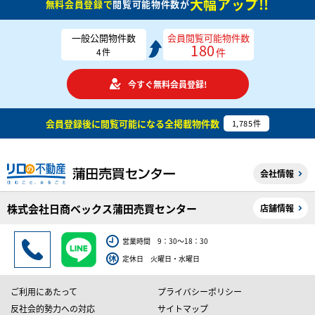
大幅アップ!!
無料会員登録で
閲覧可能物件数が
一般公開物件数
会員閲覧可能物件数
180
件
4
件
今すぐ無料会員登録!
会員登録後に閲覧可能になる
全掲載物件数
1,785
件
会社情報
株式会社日商ベックス蒲田売買センター
店舗情報
営業時間 9：30～18：30
定休日 火曜日・水曜日
ご利用にあたって
プライバシーポリシー
反社会的勢力への対応
サイトマップ