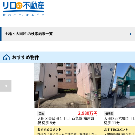
土地 × 大田区 の検索結果一覧
おすすめ物件
2,980万円
売地
借地権
大田区東蒲田１丁目 京急線 梅屋敷
大田区西六郷２丁目
駅 徒歩 9分
徒歩 11分
おすすめコメント
おすすめコメント
数少ないマイホーム用地です。お見逃しなく！