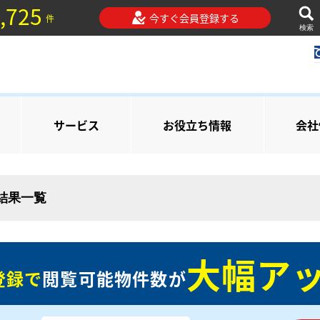
,725
今すぐ会員登録する
件
検索
サービス
お役立ち情報
会社
索結果一覧
大幅アッ
登録で
閲覧可能物件数が