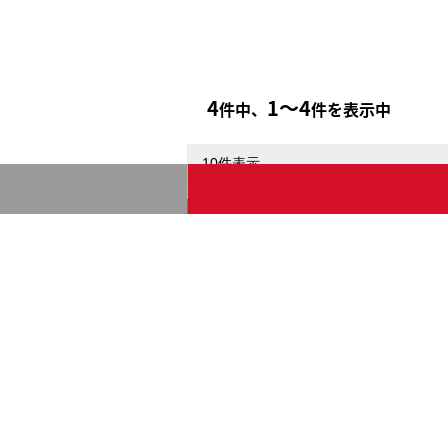
4
1〜4
件中、
件を表示中
無料会員
一般公開物件数
0
件
会員