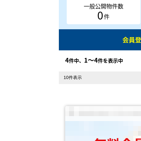
一般公開物件数
0
件
会員
4
1〜4
件中、
件を表示中