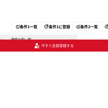
条件1一覧
条件1に登録
条件2一覧
今すぐ会員登録する
大幅アッ
登録で
閲覧可能物件数が
会員閲覧可能物件数
4
件
1,78
登録後に閲覧可能になる
全掲載物件数