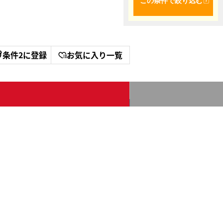
この条件で絞り込む
条件2に登録
お気に入り一覧
プ!!
今すぐ無料会員登録!
5
件