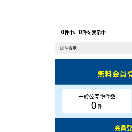
0
0
件中、
件を表示中
無料会員
一般公開物件数
0
件
会員