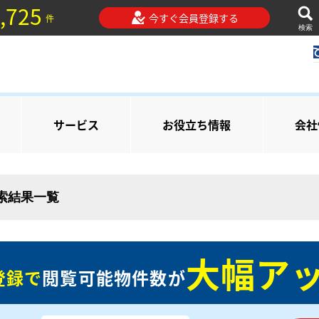
,725
今すぐ会員登録する
件
検索
サービス
お役立ち情報
会社
検索結果一覧
大幅アッ
登録で
閲覧可能物件数が