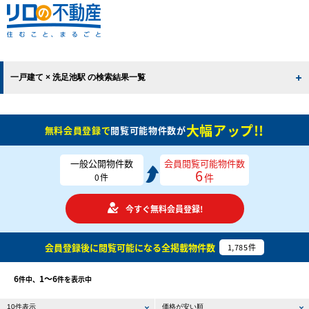
一戸建て × 洗足池駅 の検索結果一覧
大幅アップ!!
無料会員登録で
閲覧可能物件数が
一般公開物件数
会員閲覧可能物件数
6
件
0
件
今すぐ無料会員登録!
会員登録後に閲覧可能になる
全掲載物件数
1,785
件
6
1〜6
件中、
件を表示中