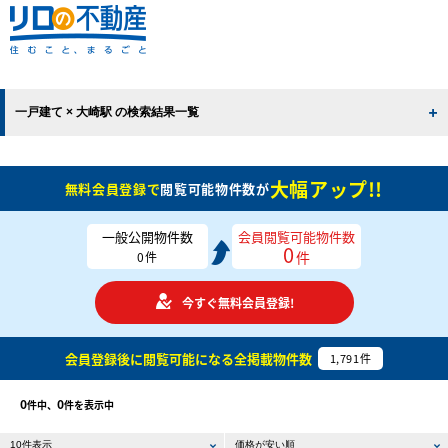
一戸建て × 大崎駅 の検索結果一覧
大幅アップ!!
無料会員登録で
閲覧可能物件数が
一般公開物件数
会員閲覧可能物件数
0
件
0
件
今すぐ無料会員登録!
会員登録後に閲覧可能になる
全掲載物件数
1,791
件
0
0
件中、
件を表示中