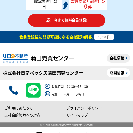
一般公開物件数
会員閲覧可能物件数
0
件
0
件
今すぐ無料会員登録!
会員登録後に閲覧可能になる
全掲載物件数
1,791
件
会社情報
株式会社日商ベックス蒲田売買センター
店舗情報
営業時間 9：30～18：30
定休日 火曜日・水曜日
ご利用にあたって
プライバシーポリシー
反社会的勢力への対応
サイトマップ
© K.Tokio All rights Reserved All Rights Reserved.