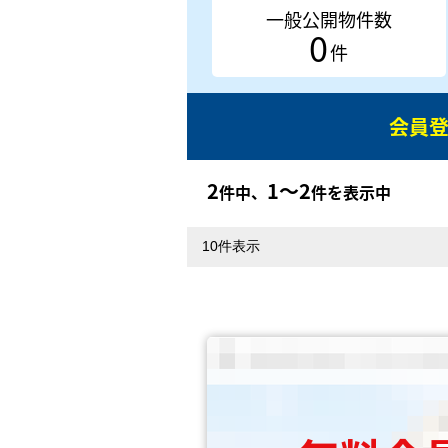
一般公開物件数
0
件
会員
2
1〜2
件中、
件を表示中