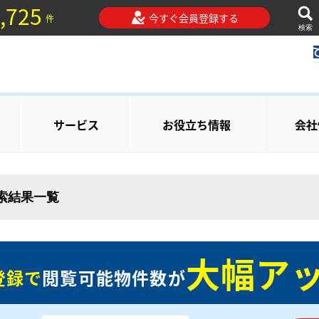
,725
今すぐ会員登録する
件
検索
サービス
お役立ち情報
会社
検索結果一覧
大幅アッ
登録で
閲覧可能物件数が