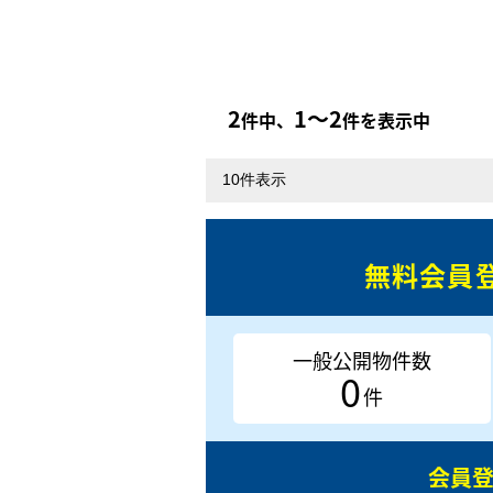
2
1〜2
件中、
件を表示中
無料会員
一般公開物件数
0
件
会員