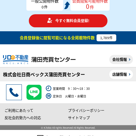
一般公開物件数
会員閲覧可能物件数
0
件
0
件
今すぐ無料会員登録!
会員登録後に閲覧可能になる
全掲載物件数
1,789
件
会社情報
株式会社日商ベックス蒲田売買センター
店舗情報
営業時間 9：30～18：30
定休日 火曜日・水曜日
ご利用にあたって
プライバシーポリシー
反社会的勢力への対応
サイトマップ
© K.Tokio All rights Reserved All Rights Reserved.