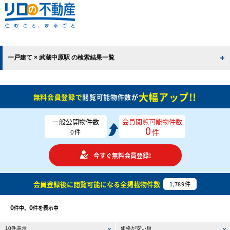
一戸建て × 武蔵中原駅 の検索結果一覧
大幅アップ!!
無料会員登録で
閲覧可能物件数が
一般公開物件数
会員閲覧可能物件数
0
件
0
件
今すぐ無料会員登録!
会員登録後に閲覧可能になる
全掲載物件数
1,789
件
0
0
件中、
件を表示中