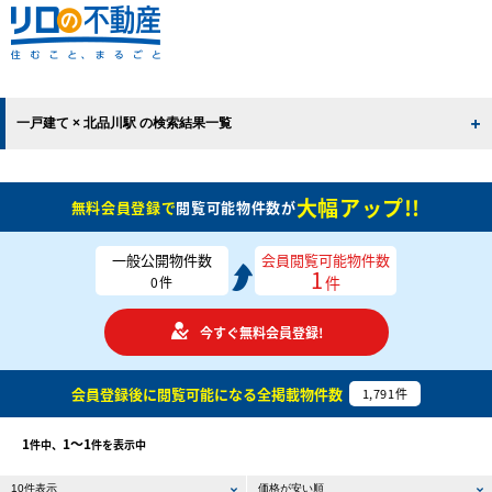
一戸建て × 北品川駅 の検索結果一覧
大幅アップ!!
無料会員登録で
閲覧可能物件数が
一般公開物件数
会員閲覧可能物件数
1
件
0
件
今すぐ無料会員登録!
会員登録後に閲覧可能になる
全掲載物件数
1,791
件
1
1〜1
件中、
件を表示中