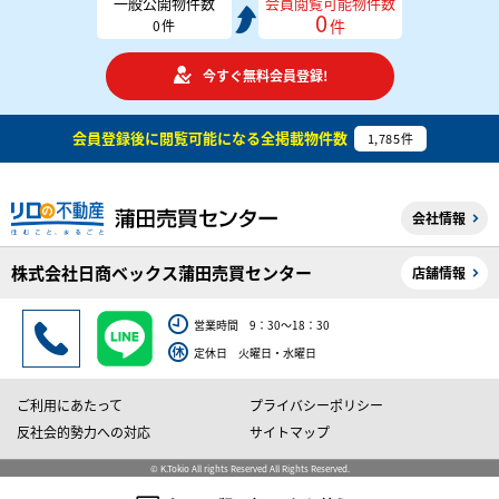
一般公開物件数
会員閲覧可能物件数
0
件
0
件
今すぐ無料会員登録!
会員登録後に閲覧可能になる
全掲載物件数
1,785
件
会社情報
株式会社日商ベックス蒲田売買センター
店舗情報
営業時間 9：30～18：30
定休日 火曜日・水曜日
ご利用にあたって
プライバシーポリシー
反社会的勢力への対応
サイトマップ
© K.Tokio All rights Reserved All Rights Reserved.