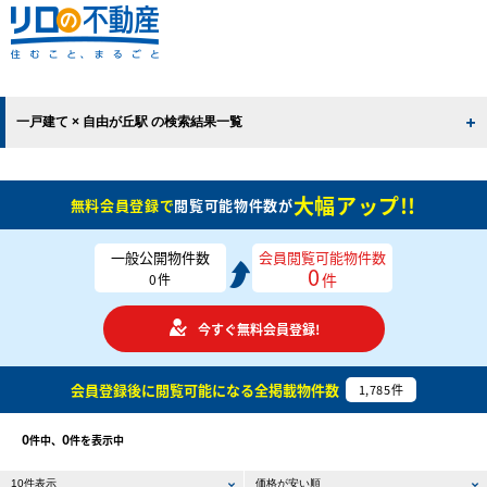
一戸建て × 自由が丘駅 の検索結果一覧
大幅アップ!!
無料会員登録で
閲覧可能物件数が
一般公開物件数
会員閲覧可能物件数
0
件
0
件
今すぐ無料会員登録!
会員登録後に閲覧可能になる
全掲載物件数
1,785
件
0
0
件中、
件を表示中