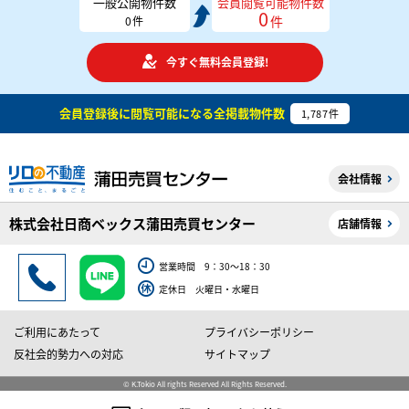
一般公開物件数
会員閲覧可能物件数
0
件
0
件
今すぐ無料会員登録!
会員登録後に閲覧可能になる
全掲載物件数
1,787
件
会社情報
株式会社日商ベックス蒲田売買センター
店舗情報
営業時間 9：30～18：30
定休日 火曜日・水曜日
ご利用にあたって
プライバシーポリシー
反社会的勢力への対応
サイトマップ
© K.Tokio All rights Reserved All Rights Reserved.