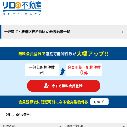
一戸建て × 板橋区役所前駅 の検索結果一覧
大幅アップ!!
無料会員登録で
閲覧可能物件数が
一般公開物件数
会員閲覧可能物件数
0
件
0
件
今すぐ無料会員登録!
会員登録後に閲覧可能になる
全掲載物件数
1,787
件
0
0
件中、
件を表示中