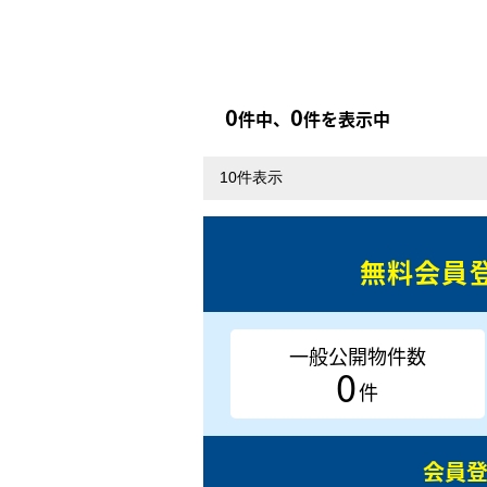
0
0
件中、
件を表示中
無料会員
一般公開物件数
0
件
会員