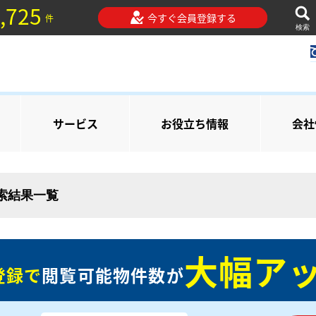
,725
今すぐ会員登録する
件
検索
サービス
お役立ち情報
会社
検索結果一覧
大幅アッ
登録で
閲覧可能物件数が