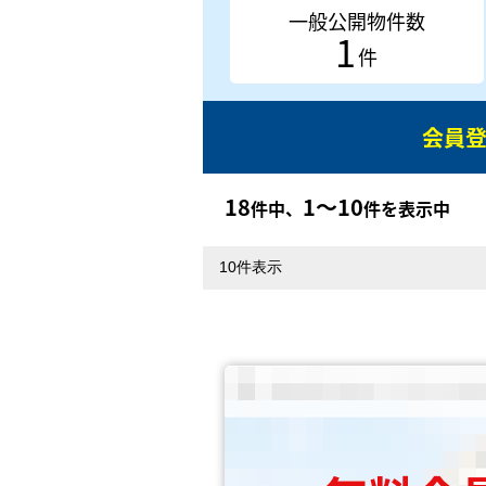
一般公開物件数
1
件
会員
18
1〜10
件中、
件を表示中