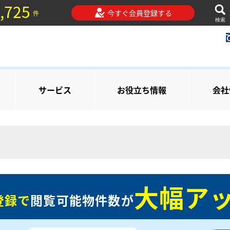
,725
今すぐ会員登録する
件
検索
サービス
お役立ち情報
会社
大幅アッ
登録で
閲覧可能物件数が