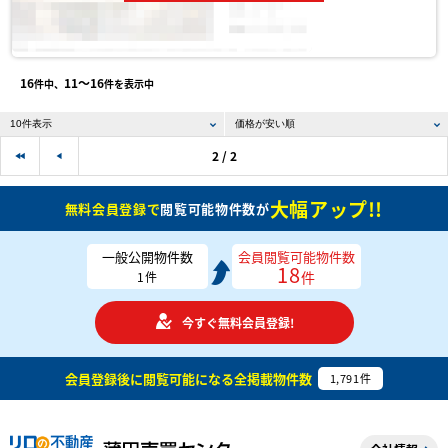
16
11〜16
件中、
件を表示中
2 / 2
大幅アップ!!
無料会員登録で
閲覧可能物件数が
一般公開物件数
会員閲覧可能物件数
18
件
1
件
今すぐ無料会員登録!
会員登録後に閲覧可能になる
全掲載物件数
1,791
件