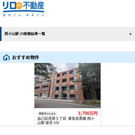
西小山駅 の検索結果一覧
おすすめ物件
3,798万円
中古マンション
品川区荏原５丁目 東急目黒線 西小
山駅 徒歩 3分