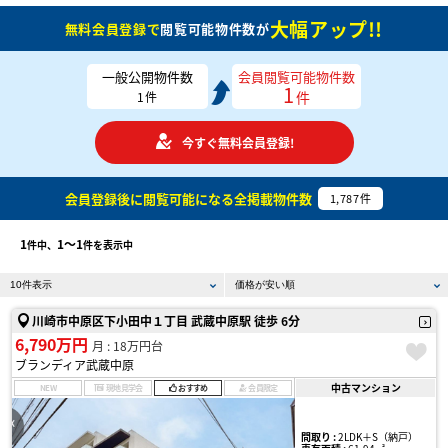
大幅アップ!!
無料会員登録で
閲覧可能物件数が
一般公開物件数
会員閲覧可能物件数
1
件
1
件
今すぐ無料会員登録!
会員登録後に閲覧可能になる
全掲載物件数
1,787
件
1
1〜1
件中、
件を表示中
川崎市中原区下小田中１丁目 武蔵中原駅 徒歩 6分
6,790万円
月 : 18万円台
ブランディア武蔵中原
中古マンション
NEW
現地見学会
おすすめ
会員限定
間取り :
2LDK＋S（納戸）