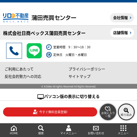
会社情報
株式会社日商ベックス蒲田売買センター
店舗情報
営業時間 9：30～18：30
定休日 火曜日・水曜日
ご利用にあたって
プライバシーポリシー
反社会的勢力への対応
サイトマップ
© K.Tokio All rights Reserved All Rights Reserved.
パソコン版の表示に切り替える
今すぐ無料会員登録!
お気に入り
絞り込み
一覧
絞り込み検索
メニュー
ご相談・お問い合わせ
HOME
マイメニュー
検索
お問い合わせ
メニュー