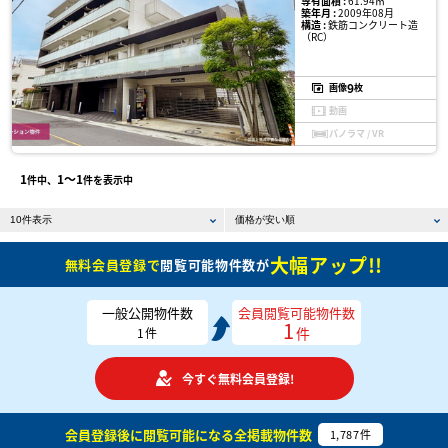
専有面積 :
61.94㎡
築年月 :
2009年08月
構造 :
鉄筋コンクリート造
（RC）
9
画像
枚
動画
パノラマ / VR
1
1〜1
件中、
件を表示中
大幅アップ!!
無料会員登録で
閲覧可能物件数が
一般公開物件数
会員閲覧可能物件数
1
件
1
件
今すぐ無料会員登録!
会員登録後に閲覧可能になる
全掲載物件数
1,787
件