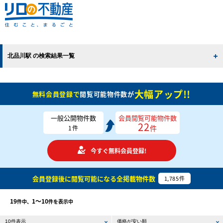
北品川駅 の検索結果一覧
大幅アップ!!
無料会員登録で
閲覧可能物件数が
一般公開物件数
会員閲覧可能物件数
22
件
1
件
今すぐ無料会員登録!
会員登録後に閲覧可能になる
全掲載物件数
1,785
件
19
1〜10
件中、
件を表示中