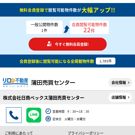
大幅アップ!!
無料会員登録で
閲覧可能物件数が
一般公開物件数
会員閲覧可能物件数
22
件
1
件
今すぐ無料会員登録!
会員登録後に閲覧可能になる
全掲載物件数
1,785
件
会社情報
株式会社日商ベックス蒲田売買センター
店舗情報
営業時間 9：30～18：30
定休日 火曜日・水曜日
ご利用にあたって
プライバシーポリシー