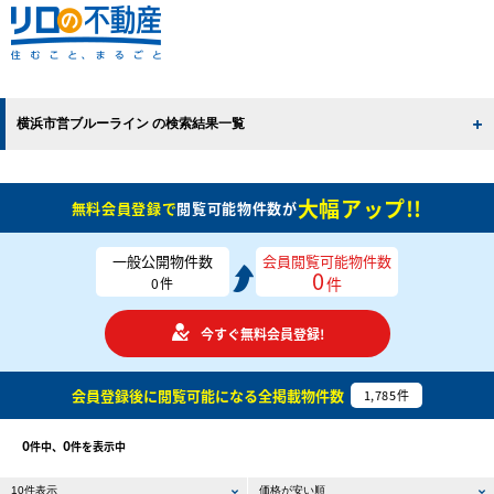
横浜市営ブルーライン の検索結果一覧
大幅アップ!!
無料会員登録で
閲覧可能物件数が
一般公開物件数
会員閲覧可能物件数
0
件
0
件
今すぐ無料会員登録!
会員登録後に閲覧可能になる
全掲載物件数
1,785
件
0
0
件中、
件を表示中