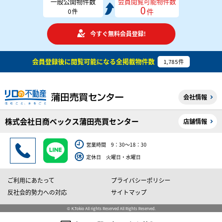
一般公開物件数
会員閲覧可能物件数
0
件
0
件
今すぐ無料会員登録!
会員登録後に閲覧可能になる
全掲載物件数
1,785
件
会社情報
株式会社日商ベックス蒲田売買センター
店舗情報
営業時間 9：30～18：30
定休日 火曜日・水曜日
ご利用にあたって
プライバシーポリシー
反社会的勢力への対応
サイトマップ
© K.Tokio All rights Reserved All Rights Reserved.