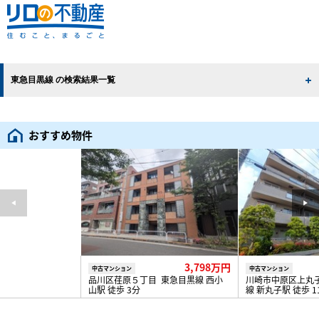
東急目黒線 の検索結果一覧
おすすめ物件
3,798万円
中古マンション
中古マンション
品川区荏原５丁目 東急目黒線 西小
川崎市中原区上丸
山駅 徒歩 3分
線 新丸子駅 徒歩 1