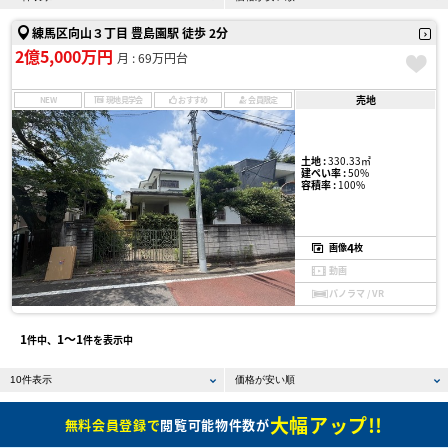
練馬区向山３丁目 豊島園駅 徒歩 2分
2億5,000万円
月 : 69万円台
売地
NEW
現地見学会
おすすめ
会員限定
土地 :
330.33㎡
建ぺい率 :
50%
容積率 :
100%
4
画像
枚
動画
パノラマ / VR
1
1〜1
件中、
件を表示中
大幅アップ!!
無料会員登録で
閲覧可能物件数が