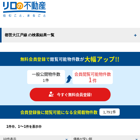
都営大江戸線 の検索結果一覧
大幅アップ!!
無料会員登録で
閲覧可能物件数が
一般公開物件数
会員閲覧可能物件数
1
件
1
件
今すぐ無料会員登録!
会員登録後に閲覧可能になる
全掲載物件数
1,791
件
1
1〜1
件中、
件を表示中