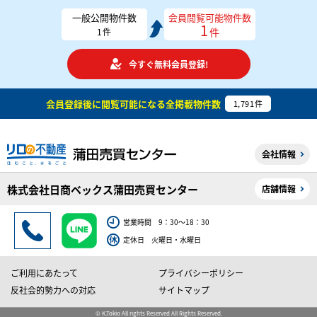
一般公開物件数
会員閲覧可能物件数
1
件
1
件
今すぐ無料会員登録!
会員登録後に閲覧可能になる
全掲載物件数
1,791
件
会社情報
株式会社日商ベックス蒲田売買センター
店舗情報
営業時間 9：30～18：30
定休日 火曜日・水曜日
ご利用にあたって
プライバシーポリシー
反社会的勢力への対応
サイトマップ
© K.Tokio All rights Reserved All Rights Reserved.