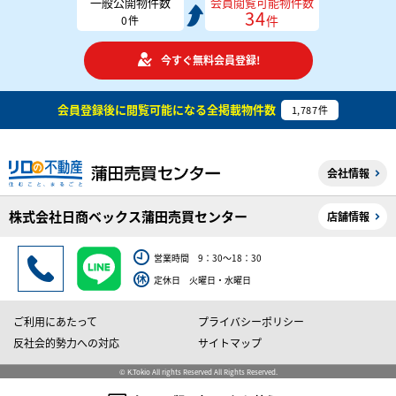
一般公開物件数
会員閲覧可能物件数
34
件
0
件
今すぐ無料会員登録!
会員登録後に閲覧可能になる
全掲載物件数
1,787
件
会社情報
株式会社日商ベックス蒲田売買センター
店舗情報
営業時間 9：30～18：30
定休日 火曜日・水曜日
ご利用にあたって
プライバシーポリシー
反社会的勢力への対応
サイトマップ
© K.Tokio All rights Reserved All Rights Reserved.