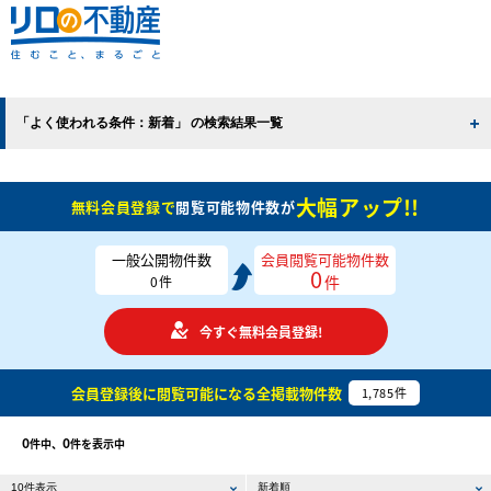
「よく使われる条件：新着」 の検索結果一覧
大幅アップ!!
無料会員登録で
閲覧可能物件数が
一般公開物件数
会員閲覧可能物件数
0
件
0
件
今すぐ無料会員登録!
会員登録後に閲覧可能になる
全掲載物件数
1,785
件
0
0
件中、
件を表示中