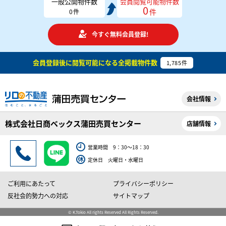
一般公開物件数
会員閲覧可能物件数
0
件
0
件
今すぐ無料会員登録!
会員登録後に閲覧可能になる
全掲載物件数
1,785
件
会社情報
株式会社日商ベックス蒲田売買センター
店舗情報
営業時間 9：30～18：30
定休日 火曜日・水曜日
ご利用にあたって
プライバシーポリシー
反社会的勢力への対応
サイトマップ
© K.Tokio All rights Reserved All Rights Reserved.