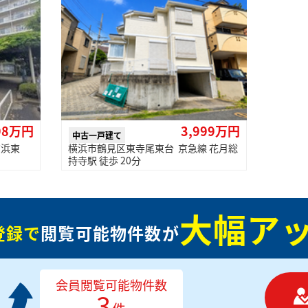
98万円
3,999万円
中古一戸建て
京浜東
横浜市鶴見区東寺尾東台 京急線 花月総
持寺駅 徒歩 20分
大幅アッ
登録で
閲覧可能物件数が
会員閲覧可能物件数
3