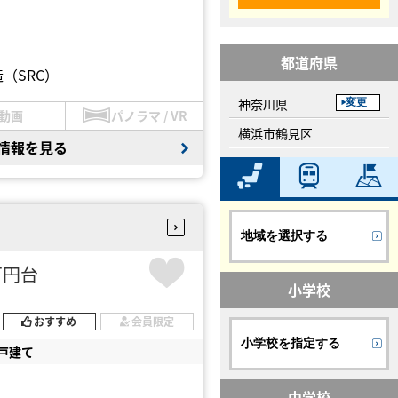
都道府県
（SRC）
神奈川県
変更
動画
パノラマ / VR
横浜市鶴見区
情報を見る
地域を選択する
1万円台
小学校
おすすめ
会員限定
小学校を指定する
戸建て
中学校