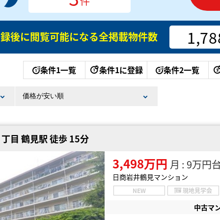
件
1,78
登録後に閲覧可能になる
全掲載物件数
条件1一覧
条件1に登録
条件2一覧
目 鶴見駅 徒歩 15分
3,498万円
月 : 9万円
日商岩井鶴見マンション
NEW
現地見学会
中古マ