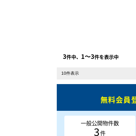
3
1〜3
件中、
件を表示中
無料会員
一般公開物件数
3
件