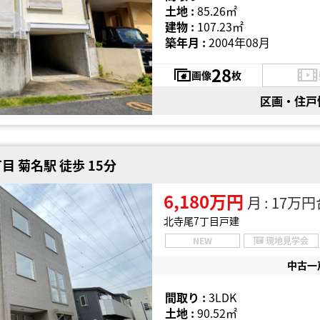
土地 :
85.26㎡
建物 :
107.23㎡
築年月 :
2004年08月
28
画像
枚
区画・住戸
 菊名駅 徒歩 15分
6,180万円
月 : 17万
北寺尾7丁目戸建
NEW
現地見学会
中古一
間取り :
3LDK
土地 :
90.52㎡