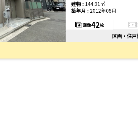
建物 :
144.91㎡
築年月 :
2012年08月
42
画像
枚
区画・住戸