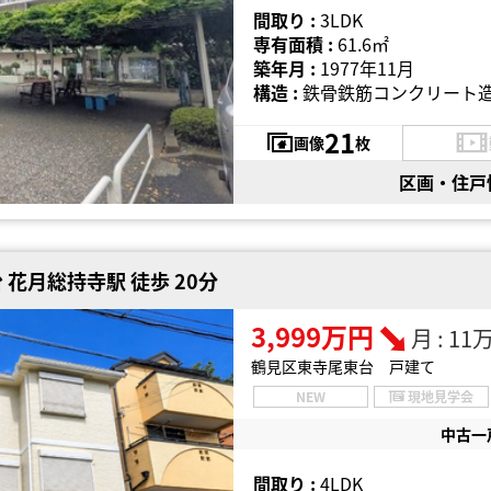
間取り :
3LDK
専有面積 :
61.6㎡
築年月 :
1977年11月
構造 :
鉄骨鉄筋コンクリート造
21
画像
枚
区画・住戸
花月総持寺駅 徒歩 20分
3,999万円
月 : 1
鶴見区東寺尾東台 戸建て
NEW
現地見学会
中古一
間取り :
4LDK