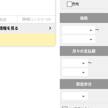
売地
価格
動画
パノラマ / VR
情報を見る
〜
月々の支払額
〜
駅徒歩分