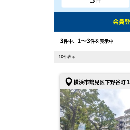
件
会員
3
1〜3
件中、
件を表示中
横浜市鶴見区下野谷町１丁