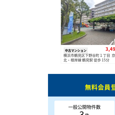
3,4
中古マンション
横浜市鶴見区下野谷町１丁目 
北・根岸線 鶴見駅 徒歩 15分
無料会員
一般公開物件数
3