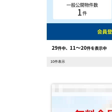
一般公開物件数
1
件
会員
29
11〜20
件中、
件を表示中