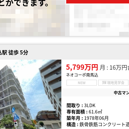
とができます。
駅 徒歩 5分
5,799万円
月 : 16万
ネオコーポ南馬込
NEW
現地見学会
中古マ
間取り :
3LDK
専有面積 :
61.6㎡
築年月 :
1978年06月
構造 :
鉄骨鉄筋コンクリート造