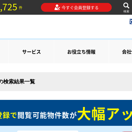
,725
今すぐ会員登録する
件
検索
サービス
お役立ち情報
会社
 の検索結果一覧
大幅アッ
登録で
閲覧可能物件数が