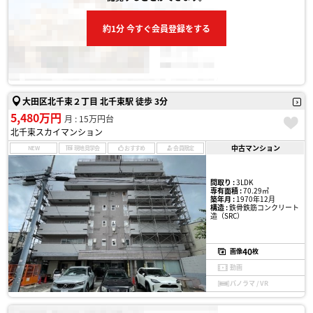
約1分 今すぐ会員登録をする
大田区北千束２丁目 北千束駅 徒歩 3分
5,480万円
月 : 15万円台
北千束スカイマンション
中古マンション
NEW
現地見学会
おすすめ
会員限定
間取り :
3LDK
専有面積 :
70.29㎡
築年月 :
1970年12月
構造 :
鉄骨鉄筋コンクリート
造（SRC）
40
画像
枚
動画
パノラマ / VR