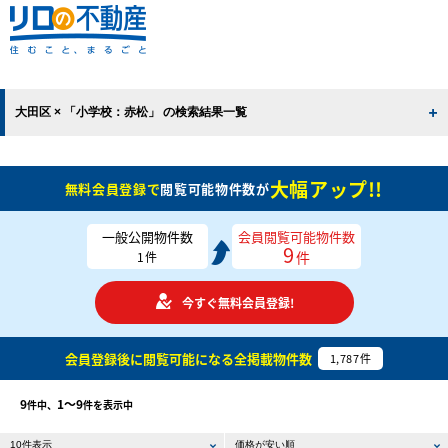
大田区 × 「小学校：赤松」 の検索結果一覧
大幅アップ!!
無料会員登録で
閲覧可能物件数が
一般公開物件数
会員閲覧可能物件数
9
件
1
件
今すぐ無料会員登録!
会員登録後に閲覧可能になる
全掲載物件数
1,787
件
9
1〜9
件中、
件を表示中