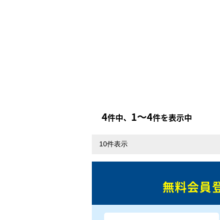
4
1〜4
件中、
件を表示中
無料会員