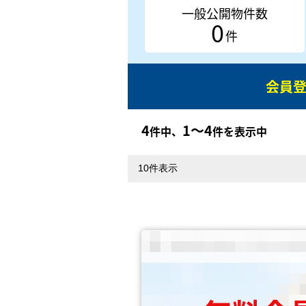
一般公開物件数
0
件
会員
4
1〜4
件中、
件を表示中