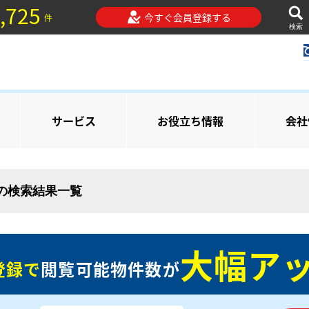
,725
今すぐ会員登録する
件
検索
サービス
お役立ち情報
会社
 の検索結果一覧
大幅アッ
登録で
閲覧可能物件数が