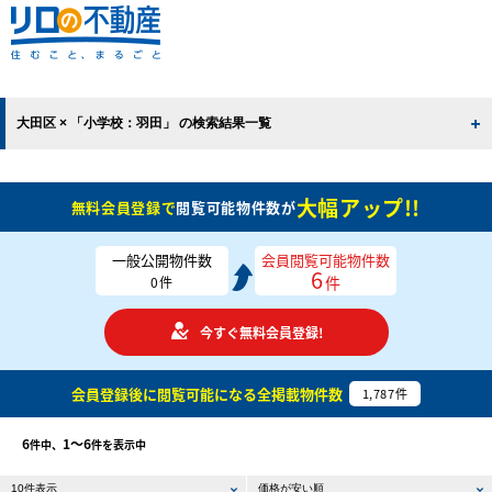
大田区 × 「小学校：羽田」 の検索結果一覧
大幅アップ!!
無料会員登録で
閲覧可能物件数が
一般公開物件数
会員閲覧可能物件数
6
件
0
件
今すぐ無料会員登録!
会員登録後に閲覧可能になる
全掲載物件数
1,787
件
6
1〜6
件中、
件を表示中