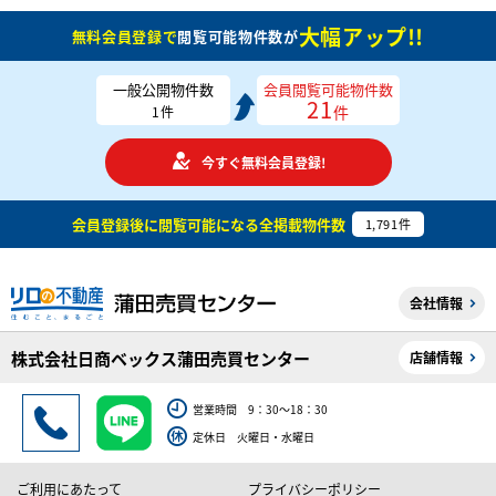
大幅アップ!!
無料会員登録で
閲覧可能物件数が
一般公開物件数
会員閲覧可能物件数
21
件
1
件
今すぐ無料会員登録!
会員登録後に閲覧可能になる
全掲載物件数
1,791
件
会社情報
株式会社日商ベックス蒲田売買センター
店舗情報
営業時間 9：30～18：30
定休日 火曜日・水曜日
ご利用にあたって
プライバシーポリシー