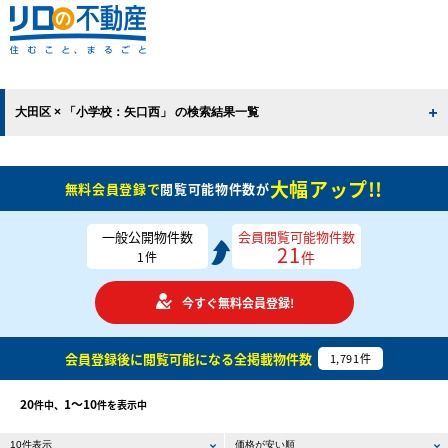
大田区 × 「小学校：矢口西」 の検索結果一覧
大幅アップ!!
無料会員登録で
閲覧可能物件数が
一般公開物件数
会員閲覧可能物件数
21
件
1
件
今すぐ無料会員登録!
会員登録後に閲覧可能になる
全掲載物件数
1,791
件
20
1〜10
件中、
件を表示中