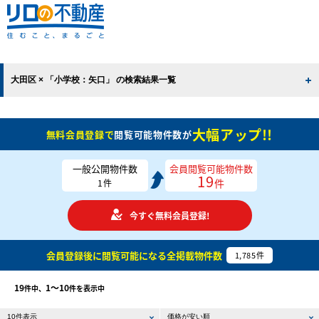
大田区 × 「小学校：矢口」 の検索結果一覧
大幅アップ!!
無料会員登録で
閲覧可能物件数が
一般公開物件数
会員閲覧可能物件数
19
件
1
件
今すぐ無料会員登録!
会員登録後に閲覧可能になる
全掲載物件数
1,785
件
19
1〜10
件中、
件を表示中