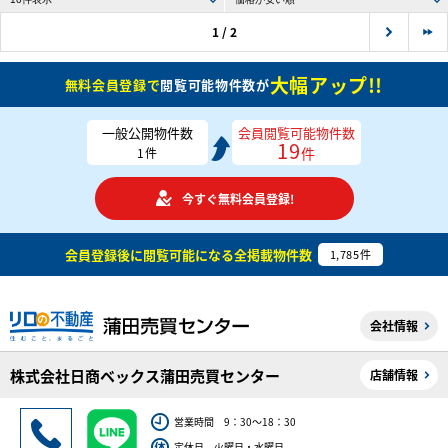
1 / 2
大幅アップ!!
無料会員登録で
閲覧可能物件数が
一般公開物件数
会員閲覧可能物件数
19
件
1
件
今すぐ無料会員登録!
会員登録後に閲覧可能になる
全掲載物件数
1,785
件
会社情報
株式会社日商ベックス蒲田売買センター
店舗情報
営業時間 9：30～18：30
定休日 火曜日・水曜日