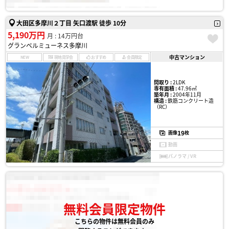
大田区多摩川２丁目 矢口渡駅 徒歩 10分
5,190万円
月 : 14万円台
グランベルミューネス多摩川
中古マンション
NEW
現地見学会
おすすめ
会員限定
間取り :
2LDK
専有面積 :
47.96㎡
築年月 :
2004年11月
構造 :
鉄筋コンクリート造
（RC）
19
画像
枚
動画
パノラマ / VR
無料会員限定物件
こちらの物件は無料会員のみ