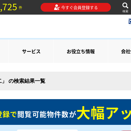
,725
今すぐ会員登録する
件
検索
サービス
お役立ち情報
会社
二」 の検索結果一覧
大幅アッ
登録で
閲覧可能物件数が