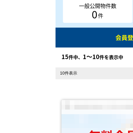
一般公開物件数
0
件
会員
15
1〜10
件中、
件を表示中